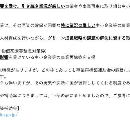
響を受け、引き続き業況が厳しい
事業者や事業再生に取り組む中
受け、その原資の確保が困難な
特に業況の厳しい
中小企業等の事
人材育成を行いながら、
グリーン成長戦略の課題の解決に資する
・物価高騰等緊急対策枠)
影響
を受けている中小企業等の事業再構築を支援
れ特徴がありますが、どの枠であっても事業再構築補助金の趣旨に
す。
クも伴いますが、その勇気や決断に国が後押ししてくれる制度で
や補助率につきましては、下部の表にまとめましたので、ご参考
築補助金】
ku.go.jp/