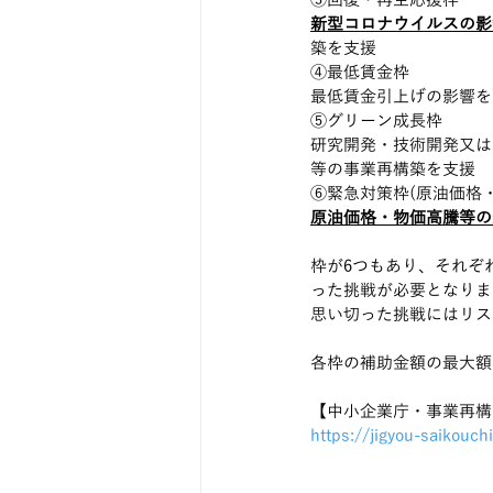
③回復・再生応援枠
新型コロナウイルスの影
築を支援
④最低賃金枠
最低賃金引上げの影響を
⑤グリーン成長枠
研究開発・技術開発又は
等の事業再構築を支援
⑥緊急対策枠(原油価格
原油価格・物価高騰等の
枠が6つもあり、それぞ
った挑戦が必要となりま
思い切った挑戦にはリス
各枠の補助金額の最大額
【中小企業庁・事業再構
https://jigyou-saikouchi