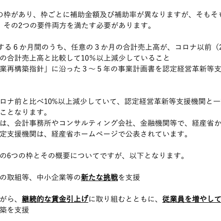
の枠があり、枠ごとに補助金額及び補助率が異なりますが、そもそ
、その2つの要件両方を満たす必要があります。
続する６か月間のうち、任意の３か月の合計売上高が、コロナ以前（201
の合計売上高と比較して10％以上減少していること
業再構築指針」に沿った３～５年の事業計画書を認定経営革新等
ロナ前と比べ10%以上減少していて、認定経営革新等支援機関と
ことなります。
は、会計事務所やコンサルティング会社、金融機関等で、経産省
定支援機関は、経産省ホームページで公表されています。
の6つの枠とその概要についてですが、以下となります。
の取組等、中小企業等の
新たな挑戦
を支援
がら、
継続的な賃金引上げ
に取り組むとともに、
従業員を増やし
築を支援