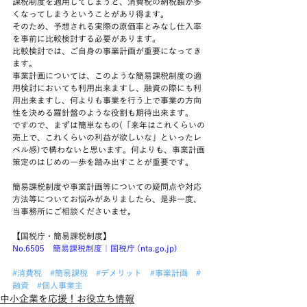
課税制度を適用してしまうと、消費税の納税額が多
くなってしまうということがあり得ます。
そのため、予想される実際の原価率とみなし仕入率
を事前に比較検討する必要があります。
比較検討では、ご自身の事業計画が重要になってき
ます。
事業計画については、このような簡易課税制度の適
用検討においても利用出来ますし、融資の際にも利
用出来ますし、何よりも事業を行う上で事業の方向
性を決める羅針盤のような役割も期待出来ます。
ですので、まずは簡単なもの(「来年はこれくらいの
売上で、これくらいの利益が欲しいな」といったレ
ベル感)で構わないと思います。何よりも、事業計画
策定のはじめの一歩を踏み出すことが重要です。
簡易課税制度や事業計画等についての疑問点や対応
方法等についてお悩みがありましたら、是非一度、
当事務所にご相談くださいませ。
【国税庁・簡易課税制度】
No.6505 簡易課税制度｜国税庁 (nta.go.jp)
#消費税
#簡易課税
#デメリット
#事業計画
#
融資
#個人事業主
中小企業を応援！お役立ち情報