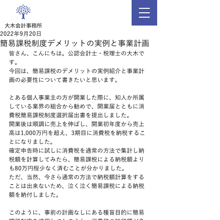
2022年9月20日
簡易課税制度デメリットの実例と事業計画
皆さん、こんにちは。公認会計士・税理士の大木で
す。
今回は、簡易課税のデメリットの実例紹介と事業計
画の必要性について書きたいと思います。
とある個人事業主の方が開業した際に、知人か所属
している業界の組合から勧めで、開業届とともに消
費税簡易課税制度選択届出書を提出しました。
開業後は順調に売上を伸ばし、開業初年度から売上
高は1,000万円を超え、3期目に消費税を納税するこ
とになりました。
確定申告時に試しに消費税を通常の方法で集計し納
税額を計算してみたら、簡易課税による納税額より
も80万円程少なく済むことが分かりました。
ただ、当然、今さら通常の方法で納税額計算をする
ことは出来ないため、泣く泣く簡易課税による納税
額を納付しました。
このように、事前の計画なしにある種盲目的に簡易