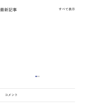
最新記事
すべて表示
確定申告の医療費控除 〜
【確定申告のや
対象・計算方法・申告手
初心者でも失敗
順を税理士がわかりやす
告手順を税理士
コメント
こんにちは。 練馬区で確定
こんにちは。 練
く解説〜
説〜
申告や税務サポートを行って
申告や税務サポー